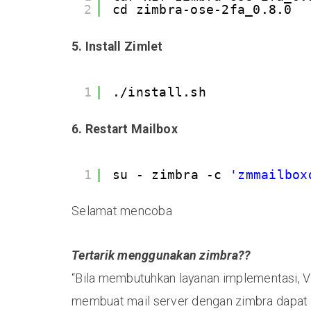
2
cd zimbra-ose-2fa_0.8.0
5. Install Zimlet
1
./install.sh
6. Restart Mailbox
1
su - zimbra -c 
'zmmailbox
Selamat mencoba
Tertarik menggunakan zimbra??
“Bila membutuhkan layanan implementasi, V
membuat mail server dengan zimbra dapat