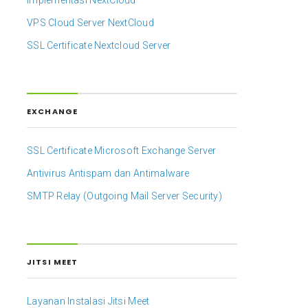
Implementasi NextCloud
VPS Cloud Server NextCloud
SSL Certificate Nextcloud Server
EXCHANGE
SSL Certificate Microsoft Exchange Server
Antivirus Antispam dan Antimalware
SMTP Relay (Outgoing Mail Server Security)
download/v0.8.0/zimbra-ose-2fa_0.8.0.tar
JITSI MEET
Layanan Instalasi Jitsi Meet