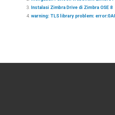
Instalasi Zimbra Drive di Zimbra OSE 8
warning: TLS library problem: error:0
VIEWS
Server Application dan E-Commerce Platform
-