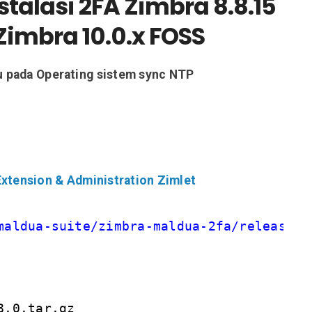
alasi 2FA Zimbra 8.8.15
Zimbra 10.0.x FOSS
u pada Operating sistem sync NTP
tension & Administration Zimlet
maldua-suite/zimbra-maldua-2fa/releases/
8.0.tar.gz