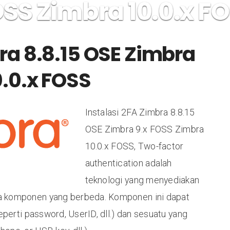
SS Zimbra 10.0.x F
Clients
Products
Blogs
My Account
Contact Us
ra 8.8.15 OSE Zimbra
0.0.x FOSS
Instalasi 2FA Zimbra 8.8.15
OSE Zimbra 9.x FOSS Zimbra
10.0.x FOSS, Two-factor
authentication adalah
teknologi yang menyediakan
ua komponen yang berbeda. Komponen ini dapat
perti password, UserID, dll.) dan sesuatu yang