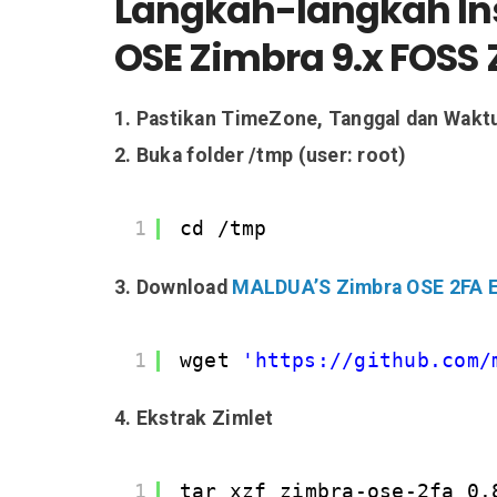
Langkah-langkah Inst
OSE Zimbra 9.x FOSS 
1. Pastikan TimeZone, Tanggal dan Wakt
2. Buka folder /tmp (user: root)
1
cd /tmp
3. Download
MALDUA’S Zimbra OSE 2FA Ex
1
wget 
'
https://github.com/
4. Ekstrak Zimlet
1
tar xzf zimbra-ose-2fa_0.