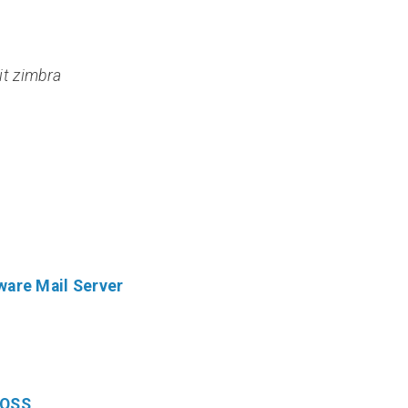
it zimbra
ware Mail Server
FOSS