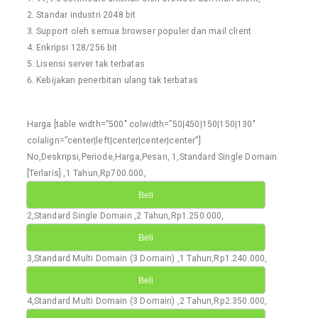
Standar industri 2048 bit
Support oleh semua browser populer dan mail client
Enkripsi 128/256 bit
Lisensi server tak terbatas
Kebijakan penerbitan ulang tak terbatas
Harga [table width=”500″ colwidth=”50|450|150|150|130″
colalign=”center|left|center|center|center”]
No,Deskripsi,Periode,Harga,Pesan, 1,Standard Single Domain
[Terlaris] ,1 Tahun,Rp700.000,
Beli
2,Standard Single Domain ,2 Tahun,Rp1.250.000,
Beli
3,Standard Multi Domain (3 Domain) ,1 Tahun,Rp1.240.000,
Beli
4,Standard Multi Domain (3 Domain) ,2 Tahun,Rp2.350.000,