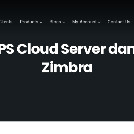
Clients
Products
Blogs
My Account
Contact Us
S Cloud Server da
Zimbra