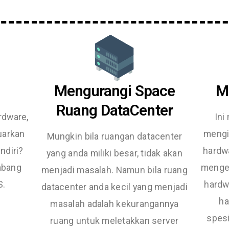
Mengurangi Space
M
Ruang DataCenter
rdware,
Ini
uarkan
mengi
Mungkin bila ruangan datacenter
ndiri?
hardw
yang anda miliki besar, tidak akan
mbang
mengel
menjadi masalah. Namun bila ruang
S.
hardw
datacenter anda kecil yang menjadi
ha
masalah adalah kekurangannya
spesi
ruang untuk meletakkan server