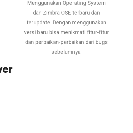
Menggunakan Operating System
dan Zimbra OSE terbaru dan
terupdate. Dengan menggunakan
versi baru bisa menikmati fitur-fitur
dan perbaikan-perbaikan dari bugs
sebelumnya.
ver
NODE 100
NODE 200
Rp1.2JUTA
Rp1.7JUTA
PER BULAN
PER BULAN