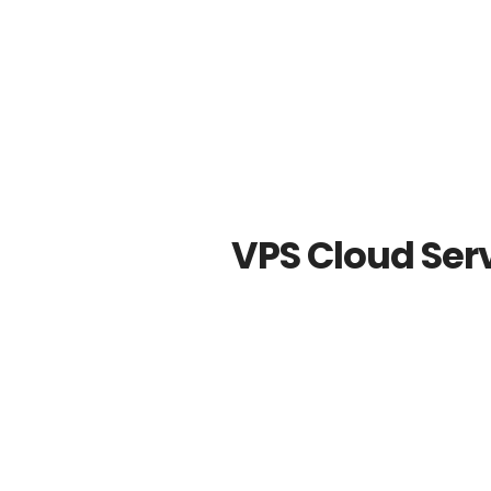
VPS Cloud Ser
NODE 50
Rp900RIBU
PER BULAN