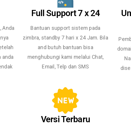
Full Support 7 x 24
Un
a, Anda
Bantuan support sistem pada
anya
zimbra, standby 7 hari x 24 Jam. Bila
Pemb
etelah
and butuh bantuan bisa
domai
n anda
menghubungi kami melalui Chat,
Na
endak
Email, Telp dan SMS
dise
Versi Terbaru