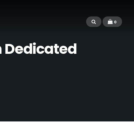
0
n Dedicated