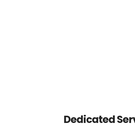
4GB RAM
2 CPU Core
80GB SSD
1 IP Public
Unlimited Transfer
Beli
Dedicated Ser