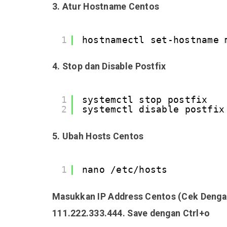
3. Atur Hostname Centos
1
hostnamectl set-hostname 
4. Stop dan Disable Postfix
1
systemctl stop postfix
2
systemctl disable postfix
5. Ubah Hosts Centos
1
nano /etc/hosts
Masukkan IP Address Centos (Cek Dengan 
111.222.333.444. Save dengan Ctrl+o