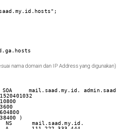
saad.my.id.hosts";
d.ga.hosts
 sesuai nama domain dan IP Address yang digunakan)
 SOA     mail.saad.my.id. admin.saad.my
1520401032
10800
3600
604800
38400 )
  NS      mail.saad.my.id.
  A       111.222.333.444