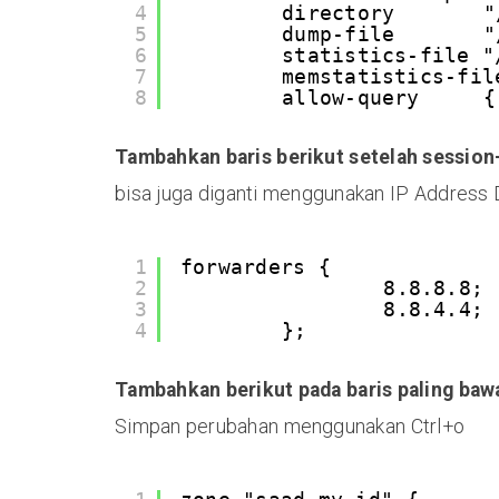
4
directory       "
5
dump-file       "
6
statistics-file "
7
memstatistics-fil
8
allow-query     {
Tambahkan baris berikut setelah session
bisa juga diganti menggunakan IP Address 
1
forwarders {
2
8.8.8.8;
3
8.8.4.4;
4
};
Tambahkan berikut pada baris paling baw
Simpan perubahan menggunakan Ctrl+o