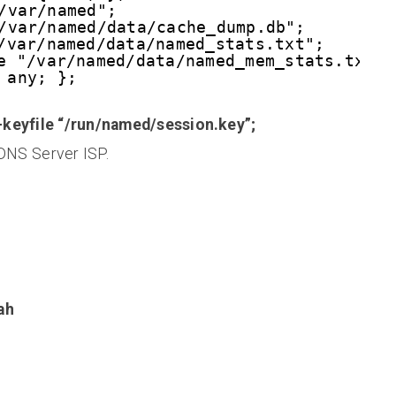
/var/named";
/var/named/data/cache_dump.db";
/var/named/data/named_stats.txt";
e "/var/named/data/named_mem_stats.txt";
 any; };
-keyfile “/run/named/session.key”;
DNS Server ISP.
ah