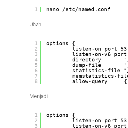
1
nano /etc/named.conf
Ubah
1
options {
2
listen-on port 53
3
listen-on-v6 port
4
directory       "
5
dump-file       "
6
statistics-file "
7
memstatistics-fil
8
allow-query     {
Menjadi
1
options {
2
listen-on port 53
3
listen-on-v6 port