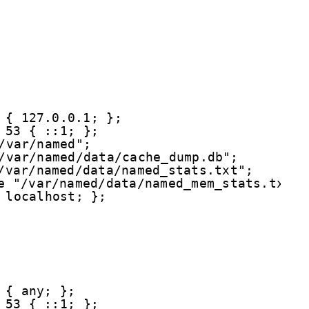
 { 127.0.0.1; };
 53 { ::1; };
/var/named";
/var/named/data/cache_dump.db";
/var/named/data/named_stats.txt";
e "/var/named/data/named_mem_stats.txt";
 localhost; };
 { any; };
 53 { ::1; };