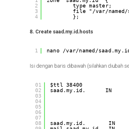
1
zone "saad.my.id" {
2
type master;
3
file "/var/named/
4
};
8. Create saad.my.id.hosts
1
nano /var/named/saad.my.i
Isi dengan baris dibawah (silahkan diubah
01
$ttl 38400
02
saad.my.id.      IN     
03
04
05
06
07
08
saad.my.id.       IN    
09
mail.saad.my.id.  IN    