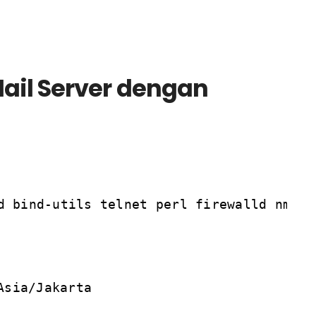
il Server dengan
d bind-utils telnet perl firewalld nmap-
Asia/Jakarta