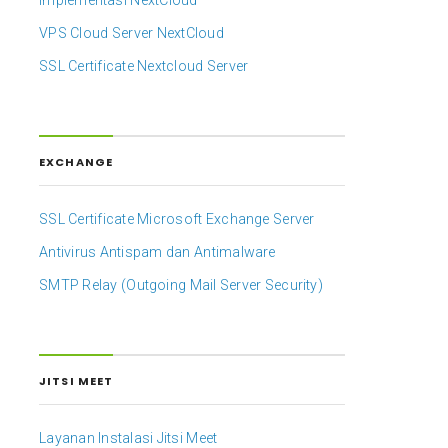
Implementasi NextCloud
VPS Cloud Server NextCloud
SSL Certificate Nextcloud Server
EXCHANGE
SSL Certificate Microsoft Exchange Server
Antivirus Antispam dan Antimalware
SMTP Relay (Outgoing Mail Server Security)
ncat -y
JITSI MEET
Layanan Instalasi Jitsi Meet