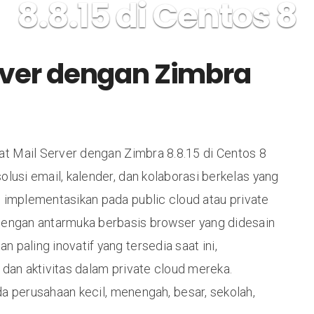
8.8.15 di Centos 8
Clients
Products
Blogs
My Account
Contact Us
ver dengan Zimbra
 Mail Server dengan Zimbra 8.8.15 di Centos 8
olusi email, kalender, dan kolaborasi berkelas yang
i implementasikan pada public cloud atau private
Dengan antarmuka berbasis browser yang didesain
aling inovatif yang tersedia saat ini,
an aktivitas dalam private cloud mereka.
ada perusahaan kecil, menengah, besar, sekolah,