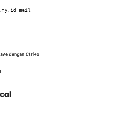
.my.id mail
 Save dengan Ctrl+o
4
cal