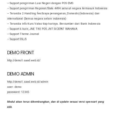
– Support pengiriman Luar Negeri dengan POS EMS
– Support pengiriman Regional/State 4494 seluruh negara termasuk Indonesia
– Tersedia 2 Handling fee/biaya penanganan, Domestic(Indonesia) dan
international (Semua negara selain indonesia)
– Tersedia info Kurs Valas tiap harinya. Bersumber dari Bank Indonesia
– Support 6 kurir, JNE TIKI POS JNT SICEPAT WAHANA
– Support Theme Journal
– Support SSL/S
DEMO FRONT
http://demo1.saad.web.id/
DEMO ADMIN
http://demo1.saad.web.id/admin
user: demo
password: 12345
Modul akan terus dikembangkan, dan di update sesuai versi opencart yang
ada.