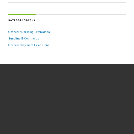
KATEGORI PRODUK
Opencart Shipping Extensions
Bundling E-Commerce
Opencart Payment Extensions
VIEWS
Server Application dan E-Commerce Platform
- 35,461 views
Fitur dan Cara Menggunakan Jitsi Meet
- 28,298 views
Membuat Mail Server dengan Zimbra 8.8.x di Centos 7.x
- 13,532 views
Cara Reset Password Root CentOS 7
- 12,372 views