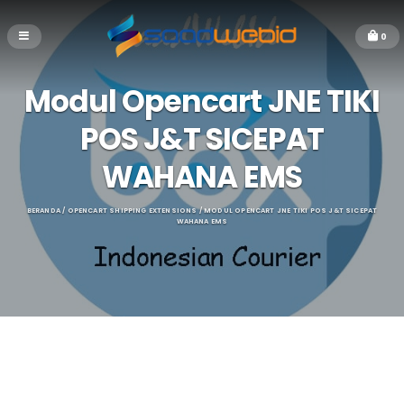
0
Modul Opencart JNE TIKI
POS J&T SICEPAT
WAHANA EMS
BERANDA
/
OPENCART SHIPPING EXTENSIONS
/ MODUL OPENCART JNE TIKI POS J&T SICEPAT
WAHANA EMS