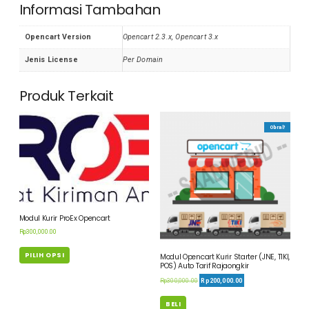
Informasi Tambahan
Opencart Version
Opencart 2.3.x, Opencart 3.x
Jenis License
Per Domain
Produk Terkait
Obral!
Modul Kurir ProEx Opencart
Rp
300,000.00
PILIH OPSI
Modul Opencart Kurir Starter (JNE, TIKI,
POS) Auto Tarif Rajaongkir
Rp
300,000.00
Rp
200,000.00
BELI