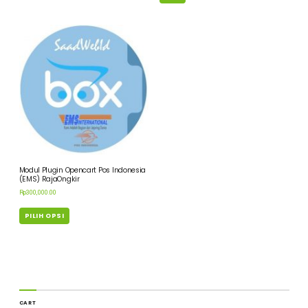
Modul Plugin Opencart Pos Indonesia
(EMS) RajaOngkir
Rp
300,000.00
PILIH OPSI
CART