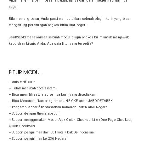
Anda menerima banjir pesanan, tidak hanya dari dalam negeri tapi dari luar
negeri.
Bila memang benar, Anda pasti membutuhkan sebuah plugin kurir yang bisa
menghitung perhitungan ongkos kirim luar negeri.
SaadWebId menawarkan sebuah modul plugin ongkos kirim untuk menjawab
kebutuhan bisnis Anda. Apa saja fitur yang tersedia?
FITUR MODUL
– Auto tarif kurir
– Tidak merubah core sistem.
– Bisa memilih satu atau semua kurir yang disediakan.
– Bisa Menonaktifkan pengiriman JNE OKE antar JABODETABEK
– Pengambilan tarif berdasarkan Kota/Kabupaten atau Negara.
– Support dengan theme apapun.
– Support menggunakan Modul Ajax Quick Checkout Lite (One Page Checkout,
Quick Checkout)
– Support pengiriman dari 501 kota / kab Se-Indonesia.
– Support pengiriman ke 236 Negara