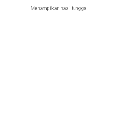
Menampilkan hasil tunggal
Rp
300,000.00